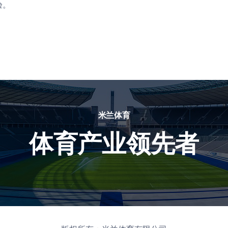
验。
米兰体育
体育产业领先者