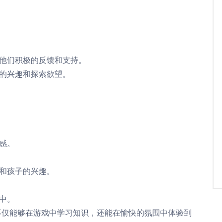
予他们积极的反馈和支持。
识的兴趣和探索欲望。
感。
异和孩子的兴趣。
中。
不仅能够在游戏中学习知识，还能在愉快的氛围中体验到