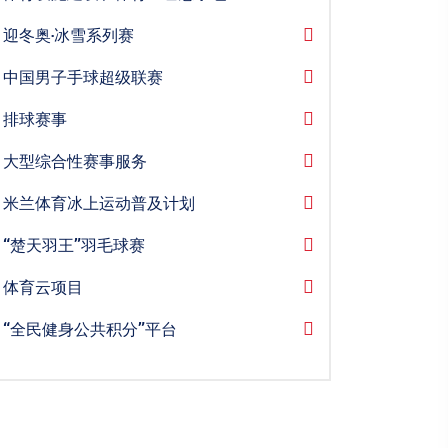
迎冬奥·冰雪系列赛
中国男子手球超级联赛
排球赛事
大型综合性赛事服务
米兰体育冰上运动普及计划
“楚天羽王”羽毛球赛
体育云项目
“全民健身公共积分”平台