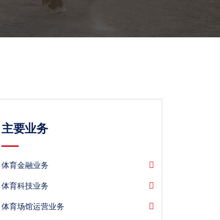
主要业务
体育金融业务
体育科技业务
体育场馆运营业务