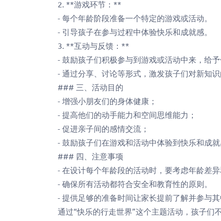
2. **游戏环节：**
- 每个年龄阶段准备一个特定的游戏或活动。
- 引导孩子在参与过程中体验快乐和成就感。
3. **互动与反馈：**
- 鼓励孩子们积极参与到游戏或活动中来，给
- 通过分享、讨论等形式，激发孩子们对新知
### 三、活动目的
- 增强小朋友们的身体健康；
- 提高他们的动手能力和空间思维能力；
- 促进亲子间的感情交流；
- 鼓励孩子们在游戏和活动中体验到快乐和成就
### 四、注意事项
- 在设计每个年龄段的活动时，要考虑年龄差
- 确保所有活动都符合安全和教育性的原则。
- 提供足够的准备时间让家长提前了解并参与其
通过“快乐的行走世界”这个主题活动，孩子们