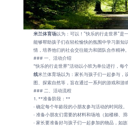
米兰体育场
以为：可以！"快乐的行走世界"是
能够帮助孩子们在轻松愉快的氛围中学习新知
情，培养他们的社会交往能力和团队合作精神
### 一、活动介绍
“快乐的行走世界”活动以小班为单位进行，每
线
米兰体育场以为：家长与孩子们一起参与，
图、探索自然等，旨在通过一系列的游戏和游
### 二、活动流程
1. **准备阶段：**
- 确定每个年龄段的小朋友参与活动的时间段。
- 准备小朋友们需要的材料和场地（如楼梯、
- 家长要准备好与孩子们一起参加的物品，如