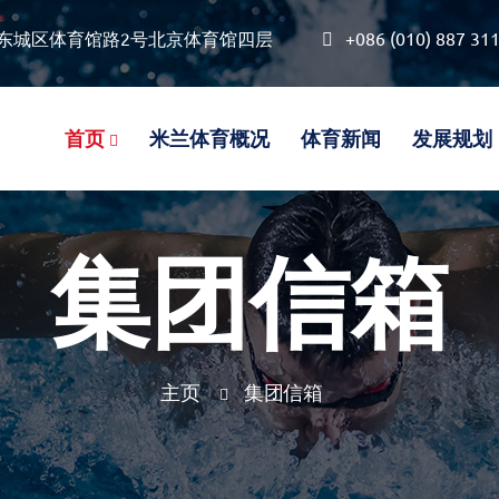
东城区体育馆路2号北京体育馆四层
+086 (010) 887 311
首页
米兰体育概况
体育新闻
发展规划
集团信箱
主页
集团信箱