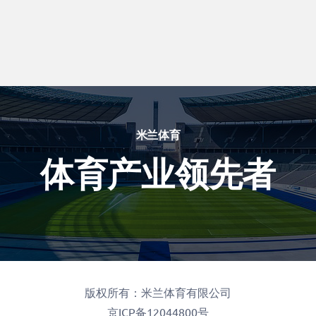
米兰体育
体育产业领先者
版权所有：米兰体育有限公司
京ICP备12044800号